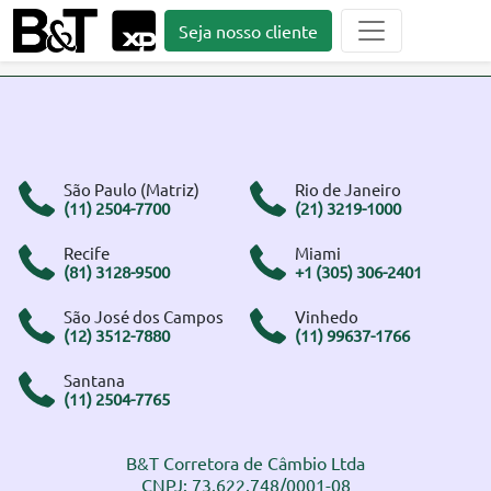
Seja nosso cliente
São Paulo (Matriz)
Rio de Janeiro
(11) 2504-7700
(21) 3219-1000
Recife
Miami
(81) 3128-9500
+1 (305) 306-2401
São José dos Campos
Vinhedo
(12) 3512-7880
(11) 99637-1766
Santana
(11) 2504-7765
B&T Corretora de Câmbio Ltda
CNPJ: 73.622.748/0001-08