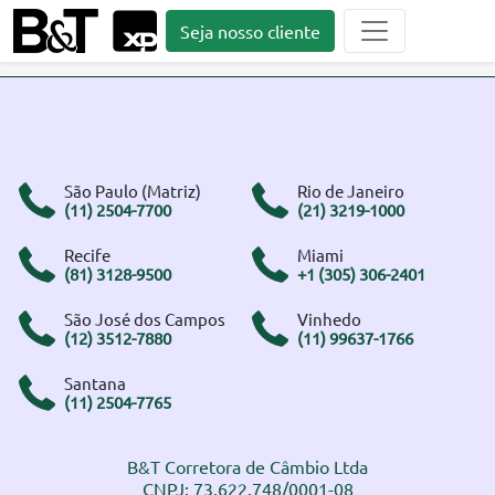
Seja nosso cliente
São Paulo (Matriz)
Rio de Janeiro
(11) 2504-7700
(21) 3219-1000
Recife
Miami
(81) 3128-9500
+1 (305) 306-2401
São José dos Campos
Vinhedo
(12) 3512-7880
(11) 99637-1766
Santana
(11) 2504-7765
B&T Corretora de Câmbio Ltda
CNPJ: 73.622.748/0001-08