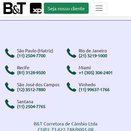
Seja nosso cliente
São Paulo (Matriz)
Rio de Janeiro
(11) 2504-7700
(21) 3219-1000
Recife
Miami
(81) 3128-9500
+1 (305) 306-2401
São José dos Campos
Vinhedo
(12) 3512-7880
(11) 99637-1766
Santana
(11) 2504-7765
B&T Corretora de Câmbio Ltda
CNPJ: 73.622.748/0001-08