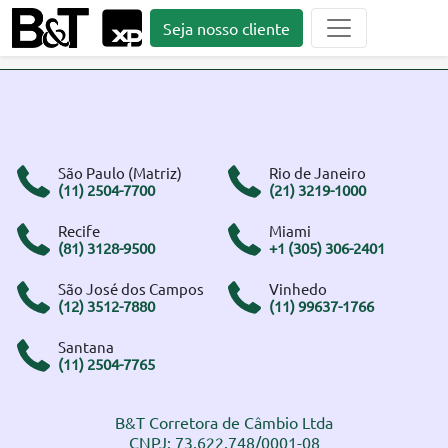
Seja nosso cliente
São Paulo (Matriz)
Rio de Janeiro
(11) 2504-7700
(21) 3219-1000
Recife
Miami
(81) 3128-9500
+1 (305) 306-2401
São José dos Campos
Vinhedo
(12) 3512-7880
(11) 99637-1766
Santana
(11) 2504-7765
B&T Corretora de Câmbio Ltda
CNPJ: 73.622.748/0001-08