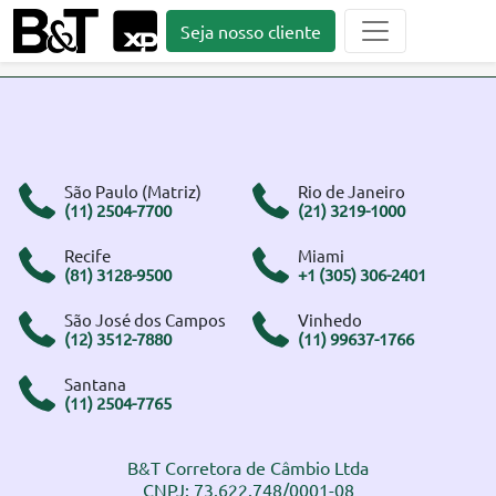
Seja nosso cliente
São Paulo (Matriz)
Rio de Janeiro
(11) 2504-7700
(21) 3219-1000
Recife
Miami
(81) 3128-9500
+1 (305) 306-2401
São José dos Campos
Vinhedo
(12) 3512-7880
(11) 99637-1766
Santana
(11) 2504-7765
B&T Corretora de Câmbio Ltda
CNPJ: 73.622.748/0001-08