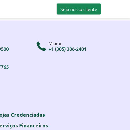
Seja nosso cliente
Miami
9500
+1 (305) 306-2401
7765
ojas Credenciadas
erviços Financeiros