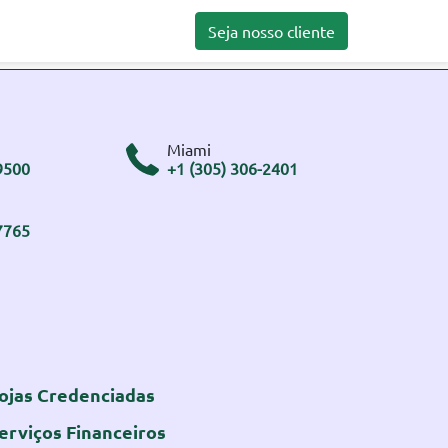
Seja nosso cliente
Miami
9500
+1 (305) 306-2401
7765
ojas Credenciadas
erviços Financeiros