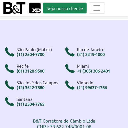
Seja nosso cliente
São Paulo (Matriz)
Rio de Janeiro
(11) 2504-7700
(21) 3219-1000
Recife
Miami
(81) 3128-9500
+1 (305) 306-2401
São José dos Campos
Vinhedo
(12) 3512-7880
(11) 99637-1766
Santana
(11) 2504-7765
B&T Corretora de Câmbio Ltda
CNPJ: 73.622.748/0001-08