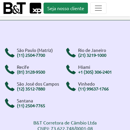
Seja nosso cliente
São Paulo (Matriz)
Rio de Janeiro
(11) 2504-7700
(21) 3219-1000
Recife
Miami
(81) 3128-9500
+1 (305) 306-2401
São José dos Campos
Vinhedo
(12) 3512-7880
(11) 99637-1766
Santana
(11) 2504-7765
B&T Corretora de Câmbio Ltda
CNPJ: 73.622.748/0001-08