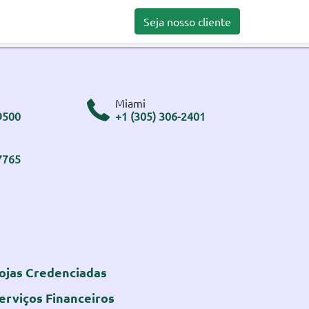
Seja nosso cliente
Miami
9500
+1 (305) 306-2401
7765
ojas Credenciadas
erviços Financeiros