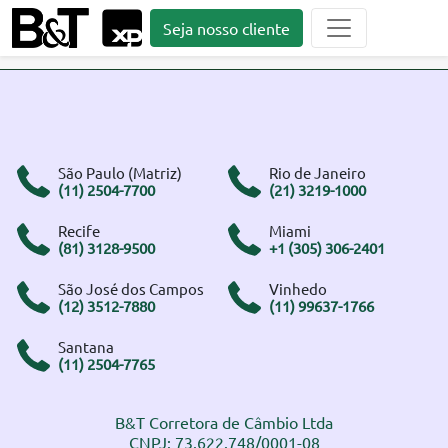
Seja nosso cliente
São Paulo (Matriz)
Rio de Janeiro
(11) 2504-7700
(21) 3219-1000
Recife
Miami
(81) 3128-9500
+1 (305) 306-2401
São José dos Campos
Vinhedo
(12) 3512-7880
(11) 99637-1766
Santana
(11) 2504-7765
B&T Corretora de Câmbio Ltda
CNPJ: 73.622.748/0001-08