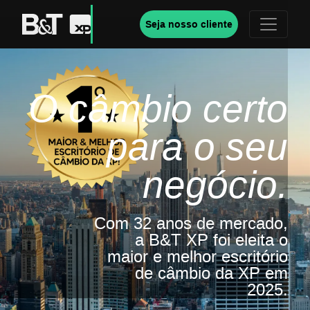
Seja nosso cliente
O câmbio certo
para o seu
negócio.
Com 32 anos de mercado,
a B&T XP foi eleita o
maior e melhor escritório
de câmbio da XP em
2025.